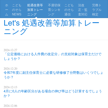
ホ
こども
処遇改善等
不適切保
こども
法改
労務ト
ー
のそら
加算トレー
育シンキ
のそら
正・監
ラブル
ム
NEWS
ニング
ング
通信
査対応
検定
Let's 処遇改善等加算トレー
ニング
2024-12-27
「公定価格における人件費の改定分」の支給対象は保育士だけで
しょうか？
2024-12-20
令和7年度に副主任保育士に必要な研修修了分野数はいくつでしょ
うか？
2024-12-13
4月に0人の年齢区分がある場合の伸び率はどう計算するでしょう
か？
2024-12-06