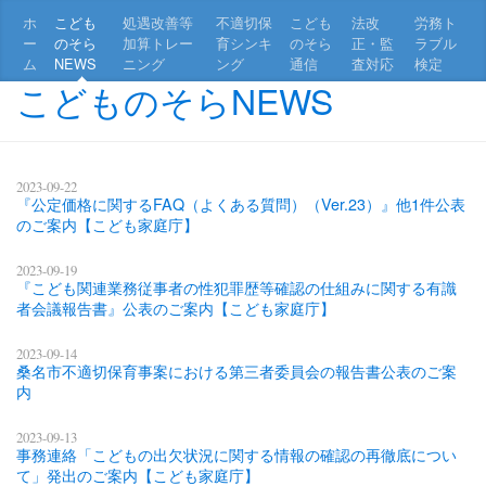
ホ
こども
処遇改善等
不適切保
こども
法改
労務ト
ー
のそら
加算トレー
育シンキ
のそら
正・監
ラブル
ム
NEWS
ニング
ング
通信
査対応
検定
こどものそらNEWS
2023-09-22
『公定価格に関するFAQ（よくある質問）（Ver.23）』他1件公表
のご案内【こども家庭庁】
2023-09-19
『こども関連業務従事者の性犯罪歴等確認の仕組みに関する有識
者会議報告書』公表のご案内【こども家庭庁】
2023-09-14
桑名市不適切保育事案における第三者委員会の報告書公表のご案
内
2023-09-13
事務連絡「こどもの出欠状況に関する情報の確認の再徹底につい
て」発出のご案内【こども家庭庁】