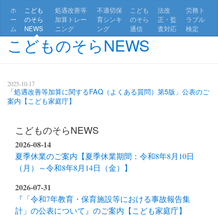
ホ
こども
処遇改善等
不適切保
こども
法改
労務ト
ー
のそら
加算トレー
育シンキ
のそら
正・監
ラブル
ム
NEWS
ニング
ング
通信
査対応
検定
こどものそらNEWS
2025-10-17
「処遇改善等加算に関するFAQ（よくある質問）第5版」公表のご
案内【こども家庭庁】
こどものそらNEWS
2026-08-14
夏季休業のご案内【夏季休業期間：令和8年8月10日
（月）～令和8年8月14日（金）】
2026-07-31
『「令和7年教育・保育施設等における事故報告集
計」の公表について』のご案内【こども家庭庁】