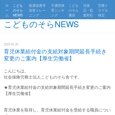
ホ
こども
処遇改善等
不適切保
こども
法改
労務ト
ー
のそら
加算トレー
育シンキ
のそら
正・監
ラブル
ム
NEWS
ニング
ング
通信
査対応
検定
こどものそらNEWS
2025-01-29
育児休業給付金の支給対象期間延長手続き
変更のご案内【厚生労働省】
こんにちは。
社会保険労務士法人こどものそら舎です。
★育児休業給付金の支給対象期間延長手続き変更のご案内
【厚生労働省】
育児休業を取得し、育児休業給付金を受給する職員につい