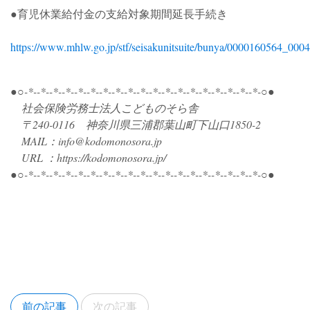
●育児休業給付金の支給対象期間延長手続き
https://www.mhlw.go.jp/stf/seisakunitsuite/bunya/0000160564_0004
●○-*--*--*--*--*--*--*--*--*--*--*--*--*--*--*--*--*--*--*-○●
社会保険労務士法人こどものそら舎
〒240-0116 神奈川県三浦郡葉山町下山口1850-2
MAIL：info@kodomonosora.jp
URL ：https://kodomonosora.jp/
●○-*--*--*--*--*--*--*--*--*--*--*--*--*--*--*--*--*--*--*-○●
前の記事
次の記事