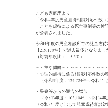
こども家庭庁より、
「令和4年度児童虐待相談対応件数（
「こども虐待による死亡事例等の検証
が公表されました。
令和4年度の児童相談所での児童虐待
【219,170件】で過去最多となりまし
（対前年度比：＋5.5％）
～～主な傾向～～～～～～～～～～
・心理的虐待に係る相談対応件数の
（令和3年度：124,724件→令和4年度：
・警察等からの通告の増加
（令和3年度：103,104件→令和4年度：
〈令和3年度と比して児童虐待相談