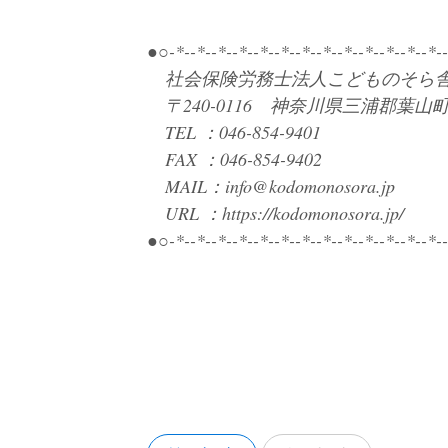
●○-*--*--*--*--*--*--*--*--*--*--*--*--*-
社会保険労務士法人こどものそら
〒240-0116 神奈川県三浦郡葉山町下
TEL ：046-854-9401
FAX ：046-854-9402
MAIL：info@kodomonosora.jp
URL ：https://kodomonosora.jp/
●○-*--*--*--*--*--*--*--*--*--*--*--*--*-