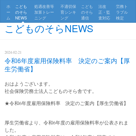
ホ
こども
処遇改善等
不適切保
こども
法改
労務ト
ー
のそら
加算トレー
育シンキ
のそら
正・監
ラブル
ム
NEWS
ニング
ング
通信
査対応
検定
こどものそらNEWS
2024-02-21
令和6年度雇用保険料率 決定のご案内【厚
生労働省】
おはようございます。
社会保険労務士法人こどものそら舎です。
★令和6年度雇用保険料率 決定のご案内【厚生労働省】
厚生労働省より、令和6年度の雇用保険料率が公表されま
した。