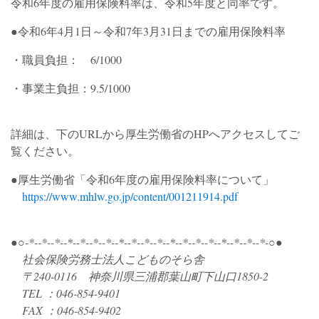
令和6年度の雇用保険料率は、令和5年度と同率です。
●令和6年4月1日～令和7年3月31日までの雇用保険料率
・職員負担： 6/1000
・事業主負担：9.5/1000
詳細は、下のURLから厚生労働省のHPへアクセスしてご
覧ください。
●厚生労働省「令和6年度の雇用保険料率について」
https://www.mhlw.go.jp/content/001211914.pdf
●○-*--*--*--*--*--*--*--*--*--*--*--*--*--*--*--*--*--*--*-○●
社会保険労務士法人こどものそら舎
〒240-0116 神奈川県三浦郡葉山町下山口1850-2
TEL ：046-854-9401
FAX ：046-854-9402