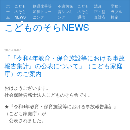
ホ
こども
処遇改善等
不適切保
こども
法改
労務ト
ー
のそら
加算トレー
育シンキ
のそら
正・監
ラブル
ム
NEWS
ニング
ング
通信
査対応
検定
こどものそらNEWS
2023-08-02
「『令和4年教育・保育施設等における事故
報告集計』の公表について」（こども家庭
庁）のご案内
おはようございます。
社会保険労務士法人こどものそら舎です。
★『令和4年教育・保育施設等における事故報告集計』
（こども家庭庁）が
公表されました。