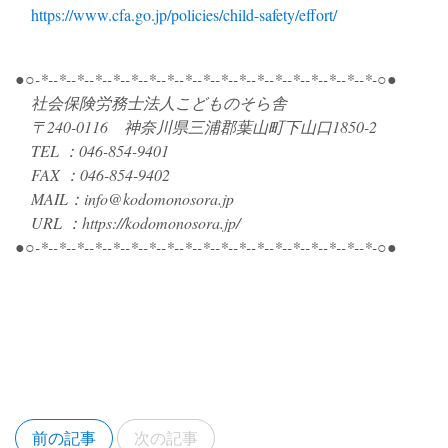
https://www.cfa.go.jp/policies/child-safety/effort/
●○-*--*--*--*--*--*--*--*--*--*--*--*--*--*--*--*--*--*--*-○●
社会保険労務士法人こどものそら舎
〒240-0116 神奈川県三浦郡葉山町下山口1850-2
TEL ：046-854-9401
FAX ：046-854-9402
MAIL：info@kodomonosora.jp
URL ：https://kodomonosora.jp/
●○-*--*--*--*--*--*--*--*--*--*--*--*--*--*--*--*--*--*--*-○●
前の記事
次の記事