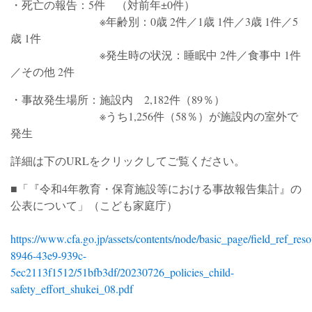
・死亡の報告：5件 （対前年±0件）
※年齢別：0歳 2件／1歳 1件／3歳 1件／5
歳 1件
※発生時の状況：睡眠中 2件／食事中 1件
／その他 2件
・事故発生場所：施設内 2,182件（89％）
※うち1,256件（58％）が施設内の室外で
発生
詳細は下のURLをクリックしてご覧ください。
■「『令和4年教育・保育施設等における事故報告集計』の
公表について」（こども家庭庁）
https://www.cfa.go.jp/assets/contents/node/basic_page/field_ref_res
8946-43e9-939c-
5ec2113f1512/51bfb3df/20230726_policies_child-
safety_effort_shukei_08.pdf