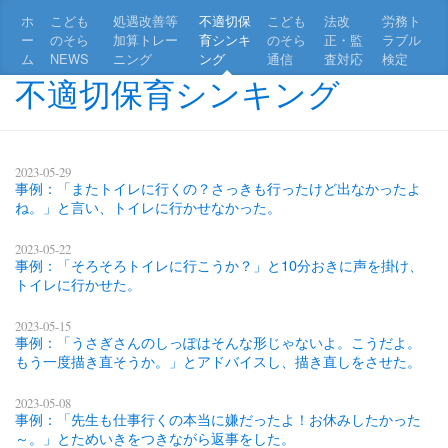
ホ
こども
処遇改善等
不適切保
こども
法改
労務ト
ー
のそら
加算トレー
育シンキ
のそら
正・監
ラブル
ム
NEWS
ニング
ング
通信
査対応
検定
不適切保育シンキング
2023-05-29
事例：「またトイレに行くの？さっきも行ったけど出なかったよ
ね。」と言い、トイレに行かせなかった。
2023-05-22
事例：「そろそろトイレに行こうか？」と10分おきに声を掛け、
トイレに行かせた。
2023-05-15
事例：「うさぎさんのしっぽはそんな形じゃないよ。こうだよ。
もう一度描き直そうか。」とアドバイスし、描き直しをさせた。
2023-05-08
事例：「先生も仕事行くの本当に嫌だったよ！お休みしたかった
～。」とためいきをつきながら返事をした。